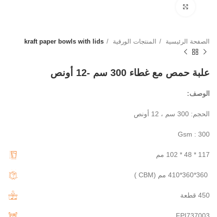
Click to enlarge
الصفحة الرئيسية
المنتجات الورقية
kraft paper bowls with lids
علبة حمص مع غطاء 300 سم -12 أونص
الوصف:
الحجم: 300 سم ، 12 أونص
Gsm : 300
117 * 48 * 102 مم
360*360*410 مم (CBM )
450 قطعة
FPI737003