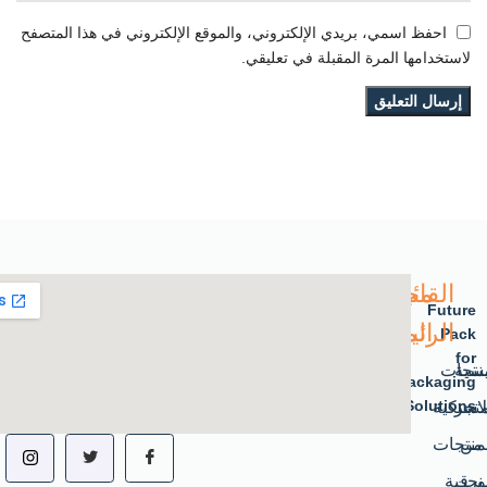
احفظ اسمي، بريدي الإلكتروني، والموقع الإلكتروني في هذا المتصفح
لاستخدامها المرة المقبلة في تعليقي.
القائمة
مجموعة
Future
الرئيسية
المستقبل
Pack
for
يسية
نتجات
Packaging
متجر
لاستكية
Solutions.
من
منتجات
نحن
ورقية