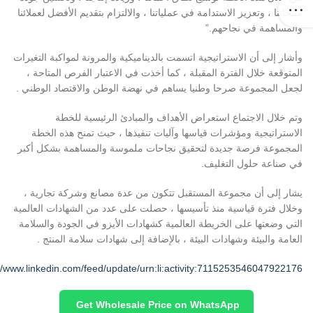
منتجاتنا ، وتعزيز الاستدامة في عملياتنا ، والالتزام بتقديم الأفضل لعملائنا
والمساهمة في نجاحهم.”
وأشار إلى أن الاستراتيجية اتسمت بالديناميكية والمرونة لمواكبة التغيرات
المتوقعة خلال الفترة المقبلة ، كما أخذت في الاعتبار الفرص المتاحة ،
لجعل المجموعة صرحا وطنيا يساهم في نهضة الوطن والاقتصاد الوطني .
وتم خلال الاجتماع استعراض الأهداف والمبادئ الرئيسية للخطة
الاستراتيجية ومؤشرات قياسها وآليات تنفيذها ، حيث تمنح هذه الخطة
المجموعة فرصة جديدة لتحقيق نجاحات ملموسة والمساهمة بشكل أكبر
في صناعة حلول التغليف.
يشار إلى أن مجموعة المستقبل تتكون من عدة مصانع وشركة تجارية ،
وخلال فترة قياسية منذ تأسيسها ، حصلت على عدد من الشهادات العالمية
التي وضعتها على الخريطة العالمية كشهادات الأيزو في الجودة والسلامة
العامة والبيئة وشهادات البيئة ، بالإضافة إلى شهادات سلامة المنتج .
//www.linkedin.com/feed/update/urn:li:activity:7115253546047922176/
Get Wholesale Price on WhatsApp